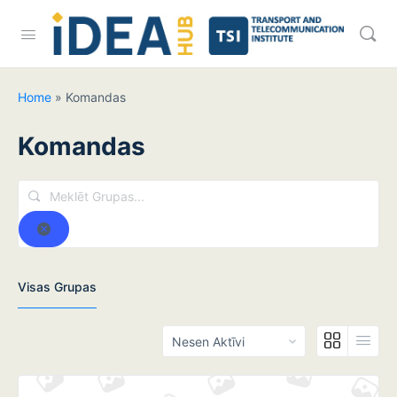
Home
»
Komandas
Komandas
Me
Gr
Reset
Visas Grupas
Sakārtot
Pēc: