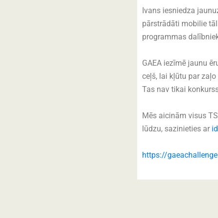
Ivans iesniedza jaunu
pārstrādāti mobilie tā
programmas dalībniek
GAEA iezīmē jaunu ēru
ceļš, lai kļūtu par z
Tas nav tikai konkurss,
Mēs aicinām visus TSI
lūdzu, sazinieties ar
i
https://gaeachallenge