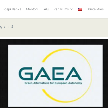
Ideju Banka
Mentori
FAQ
Par Mums
Pieteikties
rogrammā