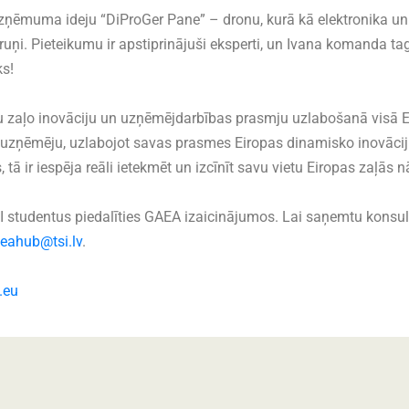
zņēmuma ideju “DiProGer Pane” – dronu, kurā kā elektronika un 
lruņi. Pieteikumu ir apstiprinājuši eksperti, un Ivana komanda ta
s!
 zaļo inovāciju un uzņēmējdarbības prasmju uzlabošanā visā Eiro
aļo uzņēmēju, uzlabojot savas prasmes Eiropas dinamisko inovāci
 tā ir iespēja reāli ietekmēt un izcīnīt savu vietu Eiropas zaļās 
 studentus piedalīties GAEA izaicinājumos. Lai saņemtu konsult
deahub@tsi.lv
.
.eu