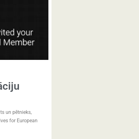
āciju
ts un pētnieks,
tives for European