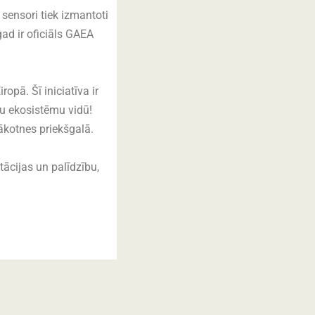
sensori tiek izmantoti
gad ir oficiāls GAEA
pā. Šī iniciatīva ir
ju ekosistēmu vidū!
nākotnes priekšgalā.
ācijas un palīdzību,