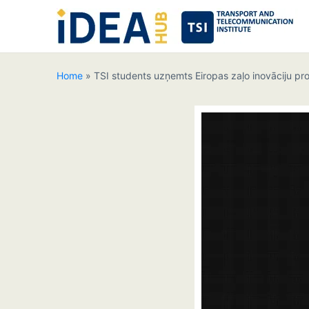
Home
»
TSI students uzņemts Eiropas zaļo inovāciju p