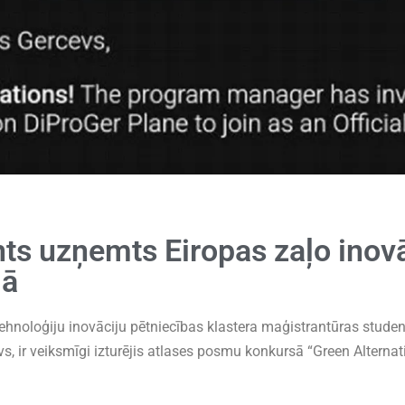
ts uzņemts Eiropas zaļo inov
mā
ehnoloģiju inovāciju pētniecības klastera maģistrantūras studen
vs, ir veiksmīgi izturējis atlases posmu konkursā “Green Alterna