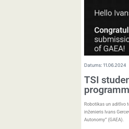
Datums:
11.06.2024
TSI studen
program
Robotikas un aditīvo t
inženieris Ivans Gerce
Autonomy” (GAEA).